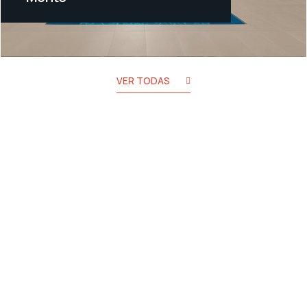
ZOE 17, un desarrollo exclusivo
de ZOE Home compuesto por
tres impresio
VER TODAS