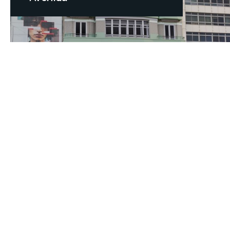
Reforma parcial y mejora de
imagen de la oficina Abanca
en la Calle Ben