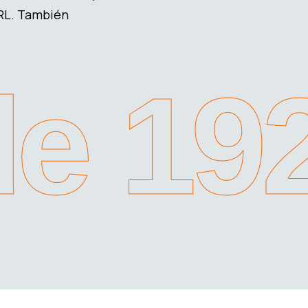
PRL. También
e 19