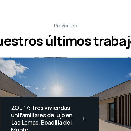
Proyectos
estros últimos traba
ZOE 17: Tres viviendas
unifamiliares de lujo en
Las Lomas, Boadilla del
Monte